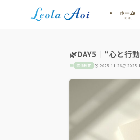
ホーム
HOME
🌿DAY5｜“心と
感情教育
2025-11-26
2025-